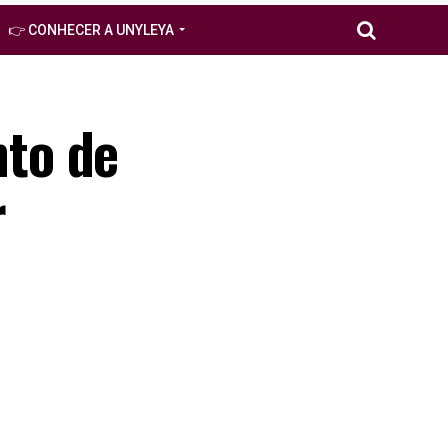
👉 CONHECER A UNYLEYA
to de
r