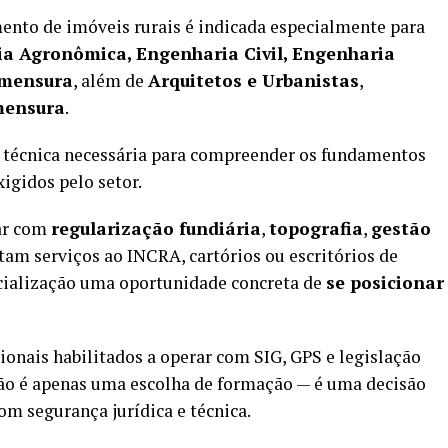
nto de imóveis rurais é indicada especialmente para
a Agronômica, Engenharia Civil, Engenharia
imensura
, além de
Arquitetos e Urbanistas
,
mensura
.
e técnica necessária para compreender os fundamentos
xigidos pelo setor.
uar com
regularização fundiária
,
topografia
,
gestão
am serviços ao INCRA, cartórios ou escritórios de
cialização uma oportunidade concreta de
se posicionar
onais habilitados a operar com SIG, GPS e legislação
não é apenas uma escolha de formação — é uma decisão
om segurança jurídica e técnica.