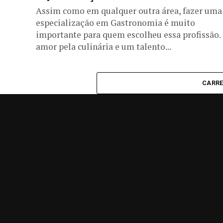
Assim como em qualquer outra área, fazer uma
especialização em Gastronomia é muito
importante para quem escolheu essa profissão.
amor pela culinária e um talento...
CARRE