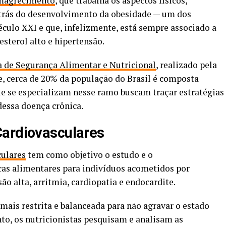
Emagrecimento
, que trabalha os aspectos físicos,
r trás do desenvolvimento da obesidade — um dos
culo XXI e que, infelizmente, está sempre associado a
esterol alto e hipertensão.
 de Segurança Alimentar e Nutricional
, realizado pela
 cerca de 20% da população do Brasil é composta
que se especializam nesse ramo buscam traçar estratégias
dessa doença crônica.
Cardiovasculares
ulares
tem como objetivo o estudo e o
as alimentares para indivíduos acometidos por
o alta, arritmia, cardiopatia e endocardite.
mais restrita e balanceada para não agravar o estado
nto, os nutricionistas pesquisam e analisam as