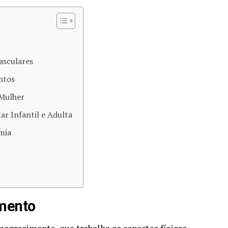
asculares
ntos
 Mulher
ar Infantil e Adulta
mia
mento