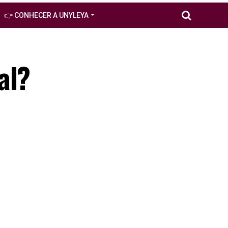
👉 CONHECER A UNYLEYA
l​?