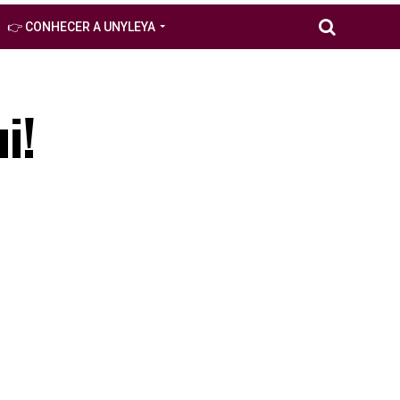
👉 CONHECER A UNYLEYA
i!