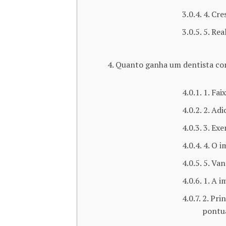
4. Cre
5. Rea
Quanto ganha um dentista con
1. Fai
2. Adi
3. Ex
4. O 
5. Van
1. A i
2. Pri
pontu