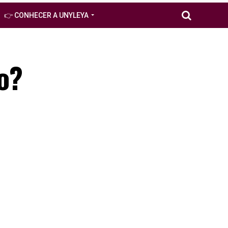
👉 CONHECER A UNYLEYA
o?