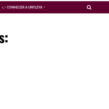
👉 CONHECER A UNYLEYA
s: