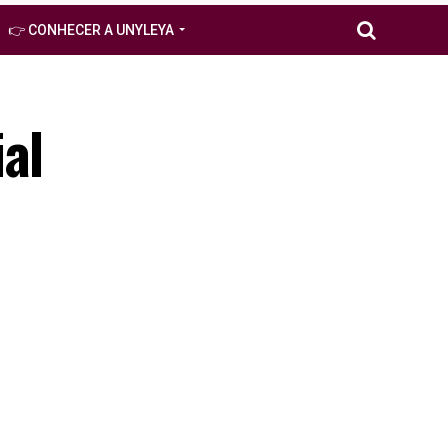
👉 CONHECER A UNYLEYA
al