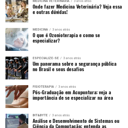
MEDICINA VETERINÁRIA
3 anos atrás
Onde fazer Medicina Veterinária? Veja essa
e outras dúvidas!
MEDICINA
3 anos atrás
O que é Ozonioterapia e como se
especializar?
ESPECIALIZE-SE
3 anos atrás
Um panorama sobre a segurança pública
no Brasil e seus desafios
FISIOTERAPIA
3 anos atrás
Pós-Graduação em Acupuntura: veja a
importância de se especializar na área
BIT&BYTE
3 anos atrás
Análise e Desenvolvimento de Sistemas ou
Ciência da Computação: entenda as