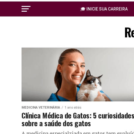
🎓 INICIE SUA CARREIRA
R
MEDICINA VETERINÁRIA
1 ano atrás
Clínica Médica de Gatos: 5 curiosidade
sobre a saúde dos gatos
A medicina especialziada em gatos tem evoluí