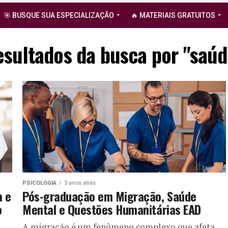
🎯 BUSQUE SUA ESPECIALIZAÇÃO
🔥 MATERIAIS GRATUITOS
esultados da busca por "saúd
PSICOLOGIA
3 anos atrás
a e
Pós-graduação em Migração, Saúde
o
Mental e Questões Humanitárias EAD
A migração é um fenômeno complexo que afeta