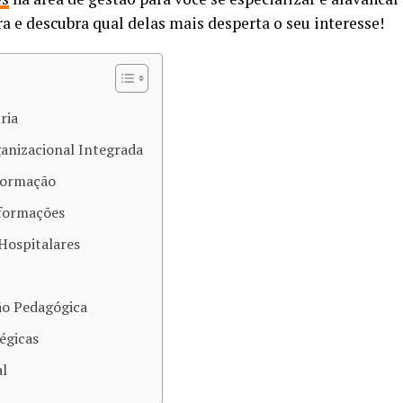
ura e descubra qual delas mais desperta o seu interesse!
ria
anizacional Integrada
nformação
nformações
 Hospitalares
ão Pedagógica
tégicas
al