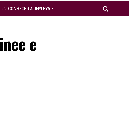
👉 CONHECER A UNYLEYA
inee e