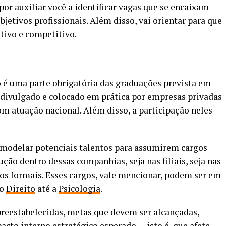
 por auxiliar você a identificar vagas que se encaixam
bjetivos profissionais. Além disso, vai orientar para que
ivo e competitivo.
ão é uma parte obrigatória das graduações prevista em
 divulgado e colocado em prática por empresas privadas
om atuação nacional. Além disso, a participação neles
 e modelar potenciais talentos para assumirem cargos
ução dentro dessas companhias, seja nas filiais, seja nas
gos formais. Esses cargos, vale mencionar, podem ser em
 o
Direito
até a
Psicologia
.
preestabelecidas, metas que devem ser alcançadas,
cto interno estratégico esperado — isto é, que afete