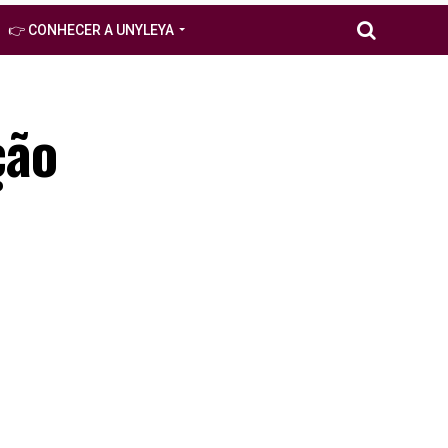
👉 CONHECER A UNYLEYA
ção