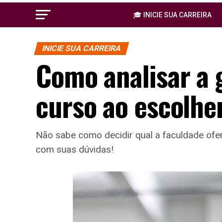
🎓 INICIE SUA CARREIRA
INICIE SUA CARREIRA
Como analisar a 
curso ao escolhe
Não sabe como decidir qual a faculdade ofe
com suas dúvidas!