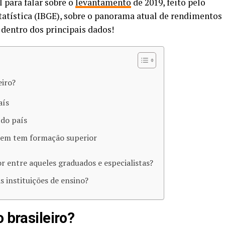
l para falar sobre o
levantamento
de 2019, feito pelo
statística (IBGE), sobre o panorama atual de rendimentos
dentro dos principais dados!
eiro?
aís
 do país
em tem formação superior
or entre aqueles graduados e especialistas?
s instituições de ensino?
o brasileiro?