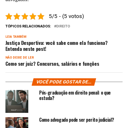
5/5 - (5 votos)
TÓPICOS RELACIONADOS:
DIREITO
LEIA TAMBÉM
Justiça Desportiva: você sabe como ela funciona?
Entenda neste post!
NÃO DEIXE DE LER
Como ser juiz? Concursos, salários e funções
VOCÊ PODE GOSTAR DE...
Pós-graduação em direito penal: o que
estuda?
Como advogado pode ser perito judicial​?